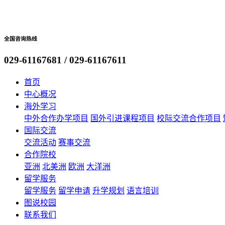
全国咨询热线
029-61167681 / 029-61167611
首页
中心概况
海外学习
中外合作办学项目
国外引进课程项目
校际交流合作项目
国际交流
交流活动
赛事交流
合作院校
亚洲
北美洲
欧洲
大洋洲
留学服务
留学服务
留学申请
升学规划
语言培训
图说校园
联系我们