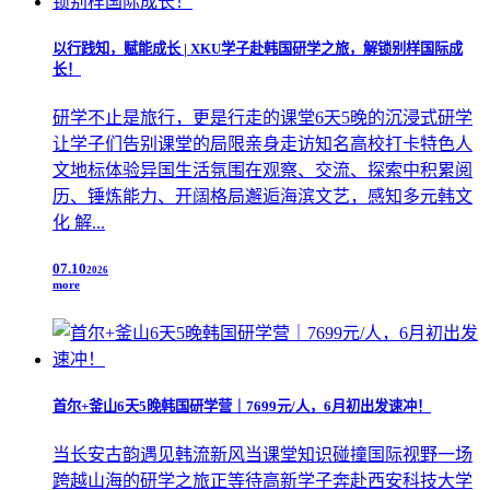
以行践知，赋能成长 | XKU学子赴韩国研学之旅，解锁别样国际成
长！
研学不止是旅行，更是行走的课堂6天5晚的沉浸式研学
让学子们告别课堂的局限亲身走访知名高校打卡特色人
文地标体验异国生活氛围在观察、交流、探索中积累阅
历、锤炼能力、开阔格局邂逅海滨文艺，感知多元韩文
化 解...
07.10
2026
more
首尔+釜山6天5晚韩国研学营｜7699元/人，6月初出发速冲！
当长安古韵遇见韩流新风当课堂知识碰撞国际视野一场
跨越山海的研学之旅正等待高新学子奔赴西安科技大学